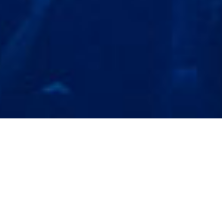
Einmal jährlich lädt der Online-Fashion-Retailer Zalando
seine Mitarbeiter aus insgesamt über 50 Nationen als
Dankeschön für die starke Teamleistung und das große
Engagement zu der inzwischen legendären X-Mas-Party
ein.
Die kommunikative Leitidee "Zalando Rhapsody" ist 2017