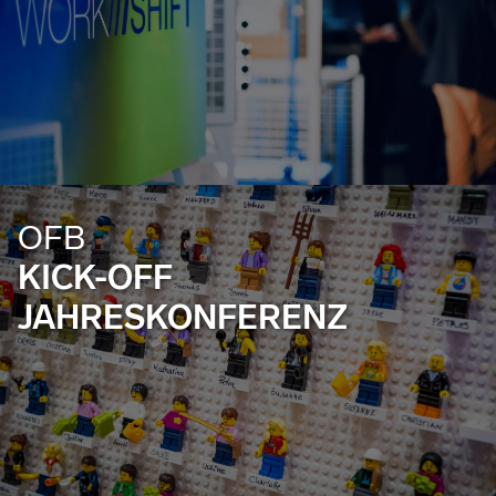
OFB
KICK-OFF
JAHRESKONFERENZ