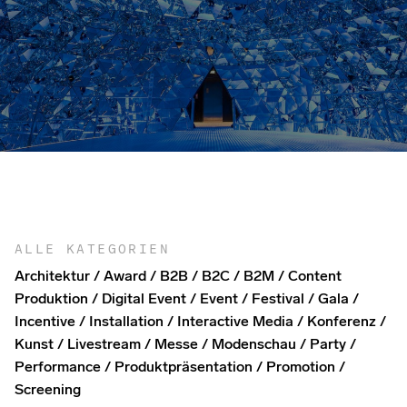
ALLE KATEGORIEN
Architektur
Award
B2B
B2C
B2M
Content
Produktion
Digital Event
Event
Festival
Gala
Incentive
Installation
Interactive Media
Konferenz
Kunst
Livestream
Messe
Modenschau
Party
Performance
Produktpräsentation
Promotion
Screening